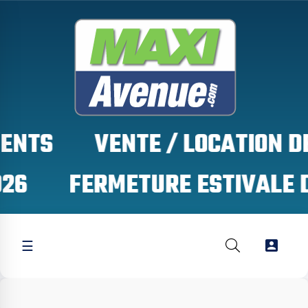
S

☰