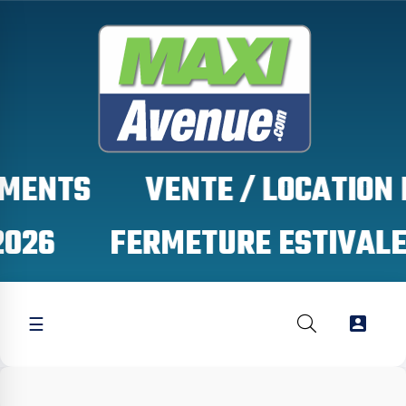
TS
6

☰