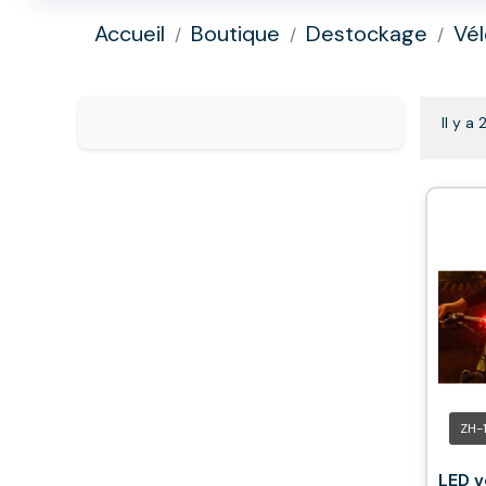
Accueil
Boutique
Destockage
Vél
Il y a 
ZH-
LED v