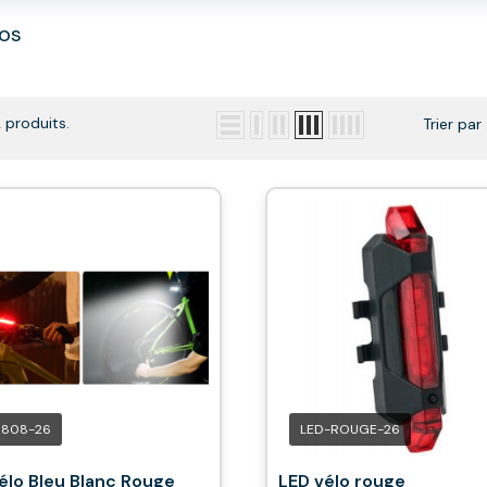
os
2 produits.
Trier par 
1808-26
LED-ROUGE-26
élo Bleu Blanc Rouge
LED vélo rouge