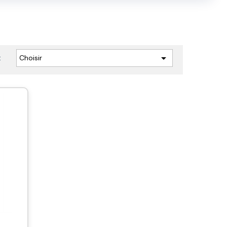

Choisir
: