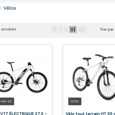
Vélos
 4 produits.
Trier par 
-VAE-E3
HT55
VTT ÉLECTRIQUE 27,5 -
Vélo tout terrain HT 55 