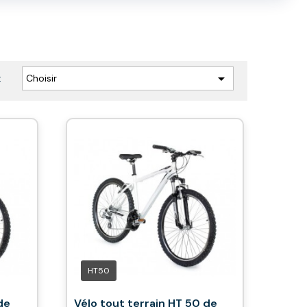

Choisir
:
HT50
de
Vélo tout terrain HT 50 de