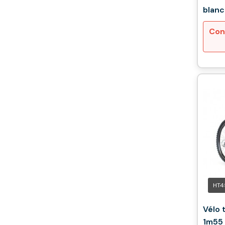
blanc
250W
Con
HT4
Vélo 
1m55