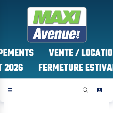
PEMENTS
 2026

☰