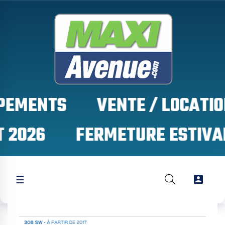
PEMENTS
 2026

☰