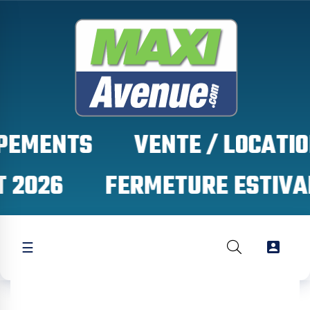
PEMENTS
 2026

☰