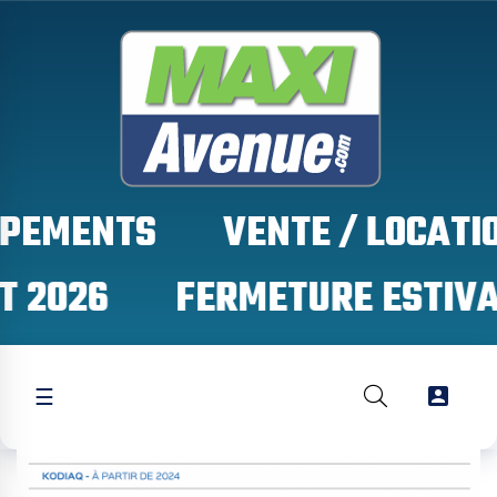
IPEMENTS
 2026

☰