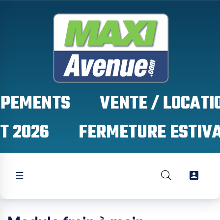
IPEMENTS
T 2026

☰