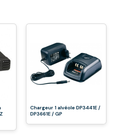
a
Chargeur 1 alvéole DP3441E /
Z
DP3661E / GP