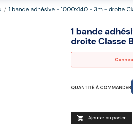
u
1 bande adhésive - 1000x140 - 3m - droite Cl
1 bande adhés
droite Classe 
Connect
QUANTITÉ À COMMANDER

Ajouter au panier