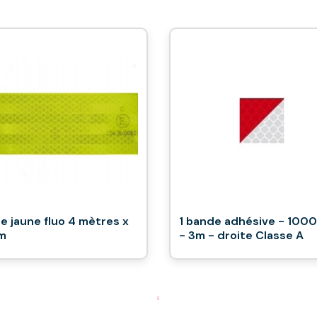
e jaune fluo 4 mètres x
1 bande adhésive - 100
m
- 3m - droite Classe A