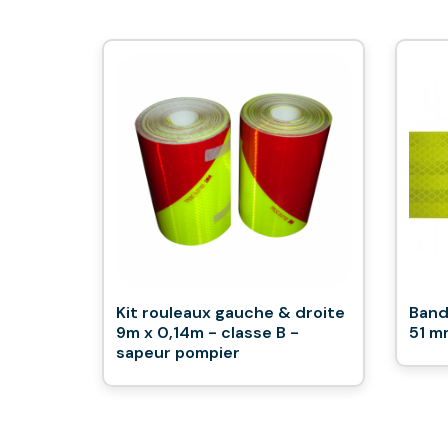
Kit rouleaux gauche & droite
Band
9m x 0,14m - classe B -
51 m
sapeur pompier