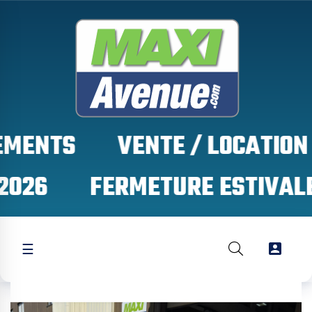
MENTS
026

☰