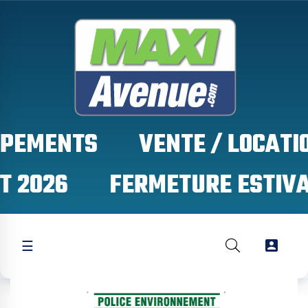
IPEMENTS
T 2026

☰