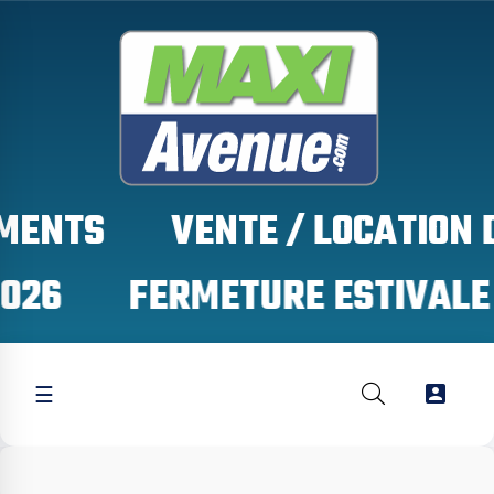
S

☰