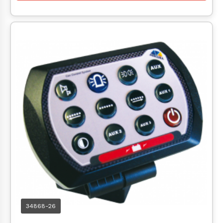
34868-26