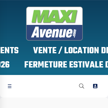
TS

☰