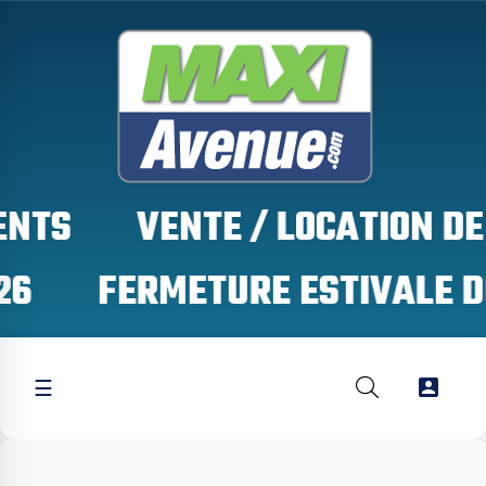
S

☰