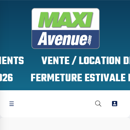
TS

☰