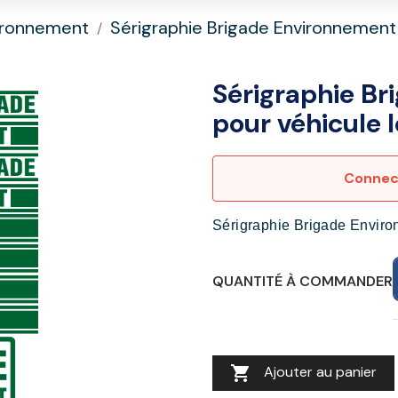
ironnement
Sérigraphie Brigade Environnement 
Sérigraphie B
pour véhicule 
Connect
Sérigraphie Brigade Enviro
QUANTITÉ À COMMANDER

Ajouter au panier